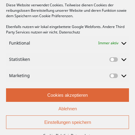
Diese Website verwendet Cookies. Teilweise dienen Cookies der
reibungslosen Bereitstellung unserer Website und deren Funktion sowie
FACEBOOK
dem Speichern von Cookie Präferenzen.
Ebenfalls nutzen wir lokal eingebettete Google Webfonts. Andere Third
Party Services nutzen wir nicht.
Datenschutz
Funktional
Immer aktiv
Bitte hier klicken, um die Marketing-
Statistiken
Cookies zu akzeptieren und die Inhalte zu
aktivieren
Marketing
Cookies akzeptieren
Ablehnen
Einstellungen speichern