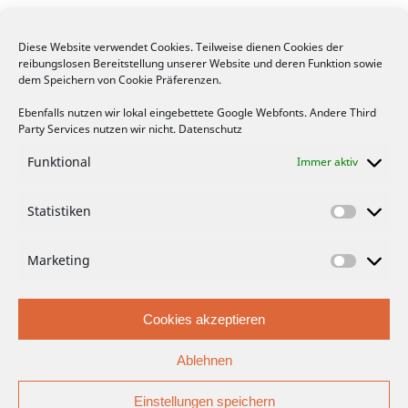
Diese Website verwendet Cookies. Teilweise dienen Cookies der
reibungslosen Bereitstellung unserer Website und deren Funktion sowie
FACEBOOK
dem Speichern von Cookie Präferenzen.
Ebenfalls nutzen wir lokal eingebettete Google Webfonts. Andere Third
Party Services nutzen wir nicht.
Datenschutz
Funktional
Immer aktiv
Bitte hier klicken, um die Marketing-
Statistiken
Cookies zu akzeptieren und die Inhalte zu
aktivieren
Marketing
Cookies akzeptieren
Ablehnen
Einstellungen speichern