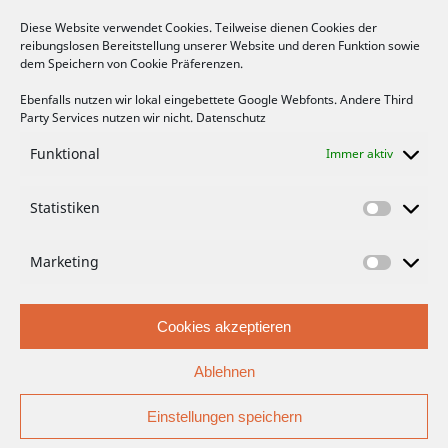
Diese Website verwendet Cookies. Teilweise dienen Cookies der
reibungslosen Bereitstellung unserer Website und deren Funktion sowie
FACEBOOK
dem Speichern von Cookie Präferenzen.
Ebenfalls nutzen wir lokal eingebettete Google Webfonts. Andere Third
Party Services nutzen wir nicht.
Datenschutz
Funktional
Immer aktiv
Bitte hier klicken, um die Marketing-
Statistiken
Cookies zu akzeptieren und die Inhalte zu
aktivieren
Marketing
Cookies akzeptieren
Ablehnen
Einstellungen speichern