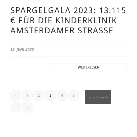
SPARGELGALA 2023: 13.115
€ FÜR DIE KINDERKLINIK
AMSTERDAMER STRASSE
/
12. JUNI 2023
WEITERLESEN
‹
1
2
3
4
5
Seite 3 von 6
›
»