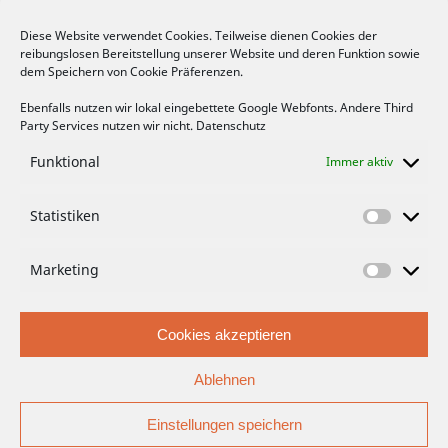
Diese Website verwendet Cookies. Teilweise dienen Cookies der
reibungslosen Bereitstellung unserer Website und deren Funktion sowie
FACEBOOK
dem Speichern von Cookie Präferenzen.
Ebenfalls nutzen wir lokal eingebettete Google Webfonts. Andere Third
Party Services nutzen wir nicht.
Datenschutz
Funktional
Immer aktiv
Bitte hier klicken, um die Marketing-
Statistiken
Cookies zu akzeptieren und die Inhalte zu
aktivieren
Marketing
Cookies akzeptieren
Ablehnen
Einstellungen speichern