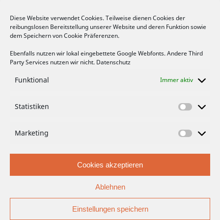
Diese Website verwendet Cookies. Teilweise dienen Cookies der
reibungslosen Bereitstellung unserer Website und deren Funktion sowie
FACEBOOK
dem Speichern von Cookie Präferenzen.
Ebenfalls nutzen wir lokal eingebettete Google Webfonts. Andere Third
Party Services nutzen wir nicht.
Datenschutz
Funktional
Immer aktiv
Bitte hier klicken, um die Marketing-
Statistiken
Cookies zu akzeptieren und die Inhalte zu
aktivieren
Marketing
Cookies akzeptieren
Ablehnen
Einstellungen speichern